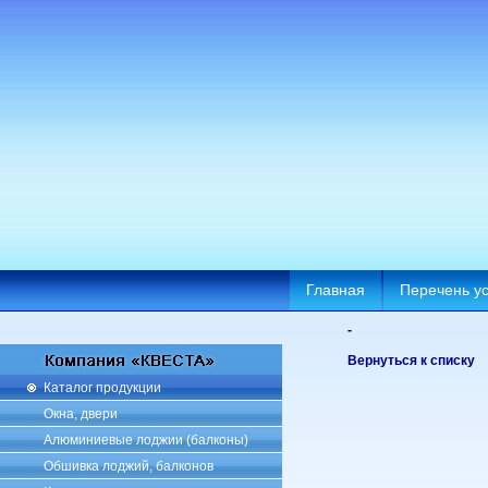
Главная
Перечень ус
-
Вернуться к списку
Каталог продукции
Окна, двери
Алюминиевые лоджии (балконы)
Обшивка лоджий, балконов