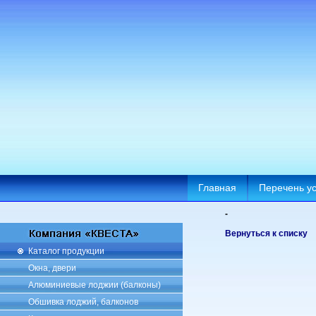
Главная
Перечень ус
-
Вернуться к списку
Каталог продукции
Окна, двери
Алюминиевые лоджии (балконы)
Обшивка лоджий, балконов