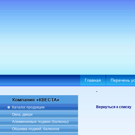
Главная
Перечень ус
-
Вернуться к списку
Каталог продукции
Окна, двери
Алюминиевые лоджии (балконы)
Обшивка лоджий, балконов