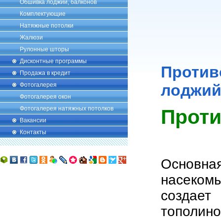
Обшивка лоджий, балконов
Комплектующие
Натяжные потолки
Жалюзи
Рулонные шторы
Дисконтные программы
Против
Продажа в кредит
Фотогалерея
лоджи
Фотогалерея окон
Фотогалерея натяжных потолков
Проти
Вакансии
Контакты
Основна
насекомы
создае
тополино