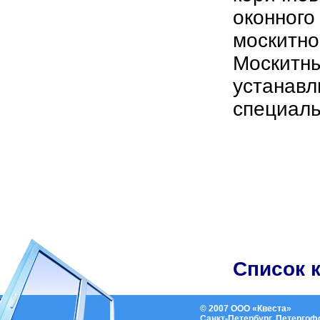
оконного
москитно
Москитн
устанавл
специаль
Список 
© 2007 ООО «Квеста»
Санкт-Петербург, Петергофск