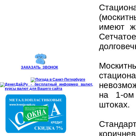
Стацио
(москит
имеют ж
Сетчато
долговеч
Москитн
ЗАКАЗАТЬ ЗВОНОК
стацио
невозмож
на 1-ом
штоках.
Стандар
коричнев