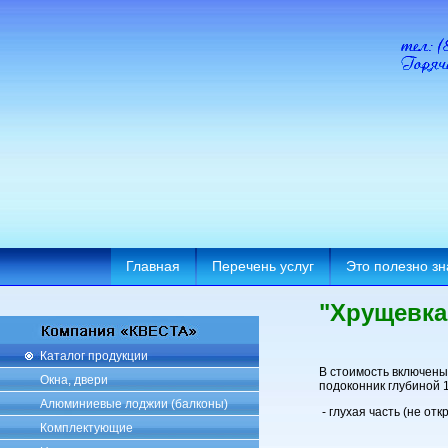
Главная
Перечень услуг
Это полезно зн
"Хрущевка
Каталог продукции
В стоимость включены
Окна, двери
подоконник глубиной 1
Алюминиевые лоджии (балконы)
- глухая часть (не 
Комплектующие