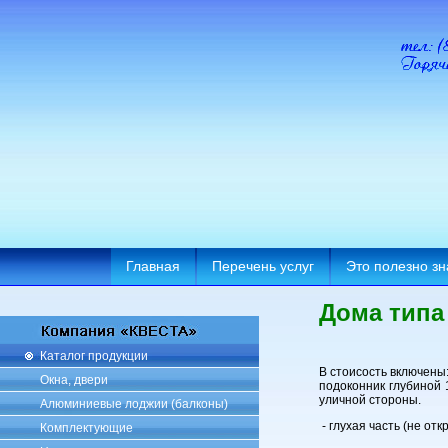
Главная
Перечень услуг
Это полезно зн
Дома типа
Каталог продукции
В стоисость включены
Окна, двери
подоконник глубиной 
уличной стороны.
Алюминиевые лоджии (балконы)
- глухая часть (не 
Комплектующие