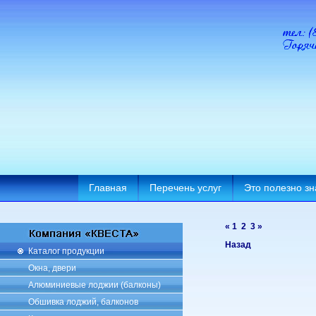
Главная
Перечень услуг
Это полезно зн
«
1
2
3
»
Назад
Каталог продукции
Окна, двери
Алюминиевые лоджии (балконы)
Обшивка лоджий, балконов