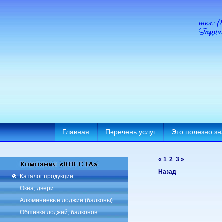
Главная
Перечень услуг
Это полезно зн
«
1
2
3
»
Назад
Каталог продукции
Окна, двери
Алюминиевые лоджии (балконы)
Обшивка лоджий, балконов